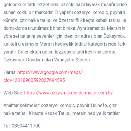
geleneksel tatlı lezzetlerini özenle hazırlayarak misafirlerine
sunan köklü bir markadır. El yapımı cezerye, kerebiç, peynirli
künefe, çıtır halka tatlısı ve özel tarifli kireçte kabak tatlısı ile
damaklarda unutulmaz bir tat bırakır. Aynı zamanda Mersin’in
yöresel tatlarını sevenler için ideal bir adres olan Özkaymak,
kaliteli üretimiyle Mersin hediyelik tatlılar kategorisinde fark
yaratır. Gelenekten gelen lezzetiyle tatlı keyfinin adresi:
Özkaymak Dondurmaları Viranşehir Şubesi.
Harita:
https://www.google.com/maps?
cid=12018900592827694595
Web Site:
https://www.ozkaymakdondurmalari.com.tr/
Anahtar kelimeler: cezerye, kerebiç, peynirli künefe, çıtır
halka tatlısı, Kireçte Kabak Tatlısı, mersin hediyelik tatlılar
Tel: 08504411700