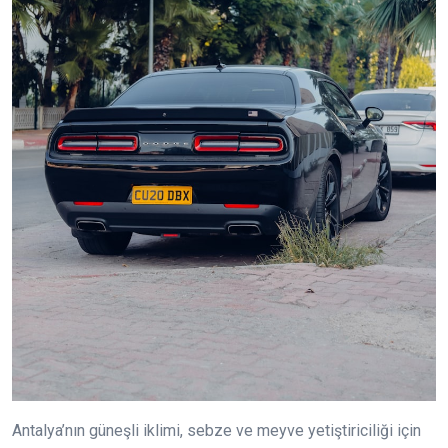
Antalya’nın güneşli iklimi, sebze ve meyve yetiştiriciliği için