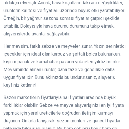
oldukça elverişli. Ancak, hava koşullarındaki ani değişiklikler,
ürünlerin kalitesi ve fiyatları üzerinde büyük etki yaratabiliyor.
Örneğin, bir yağmur sezonu sonrası fiyatlar çarpıcı şekilde
artabilir. Dolayısıyla hava durumu durumunu takip etmek,
alışverişlerde avantaj sağlayabilir.
Her mevsim, farklı sebze ve meyveler sunar. Yazın serinletici
içecekler için ideal olan karpuz ve şeftali bolca bulunurken,
kışın ıspanak ve karnabahar pazarın yükselen yıldızları olur.
Mevsiminde alınan ürünler, daha taze ve genellikle daha
uygun fiyatlıdır. Bunu aklınızda bulundurursanız, alışveriş
keyfiniz katlanır!
Bazen marketlerin fiyatlarıyla hal fiyatları arasında büyük
farklılıklar olabilir. Sebze ve meyve alışverişinizi en iyi fiyata
yapmak için yerel üreticilerle doğrudan iletişim kurmayı
düşünün. Onlarla tanışarak, sezon ürünleri ve güncel fiyatlar
hakkında bilgi alabilirsiniz. Bu, hem cebinizi korur hem de