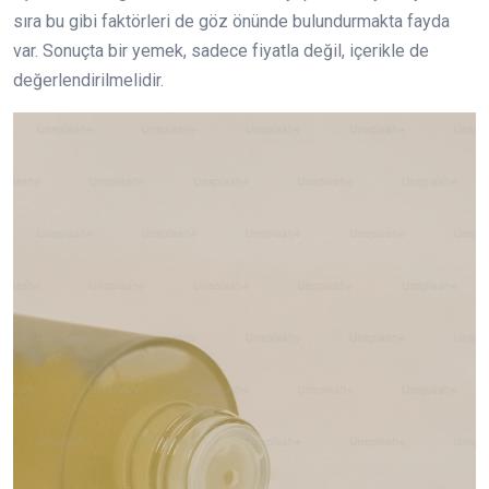
sıra bu gibi faktörleri de göz önünde bulundurmakta fayda
var. Sonuçta bir yemek, sadece fiyatla değil, içerikle de
değerlendirilmelidir.