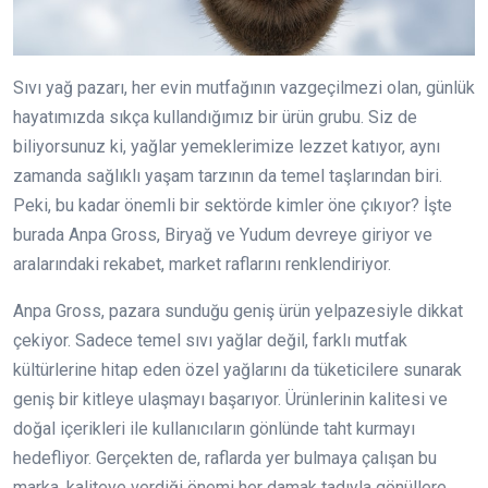
Sıvı yağ pazarı, her evin mutfağının vazgeçilmezi olan, günlük
hayatımızda sıkça kullandığımız bir ürün grubu. Siz de
biliyorsunuz ki, yağlar yemeklerimize lezzet katıyor, aynı
zamanda sağlıklı yaşam tarzının da temel taşlarından biri.
Peki, bu kadar önemli bir sektörde kimler öne çıkıyor? İşte
burada Anpa Gross, Biryağ ve Yudum devreye giriyor ve
aralarındaki rekabet, market raflarını renklendiriyor.
Anpa Gross, pazara sunduğu geniş ürün yelpazesiyle dikkat
çekiyor. Sadece temel sıvı yağlar değil, farklı mutfak
kültürlerine hitap eden özel yağlarını da tüketicilere sunarak
geniş bir kitleye ulaşmayı başarıyor. Ürünlerinin kalitesi ve
doğal içerikleri ile kullanıcıların gönlünde taht kurmayı
hedefliyor. Gerçekten de, raflarda yer bulmaya çalışan bu
marka, kaliteye verdiği önemi her damak tadıyla gönüllere