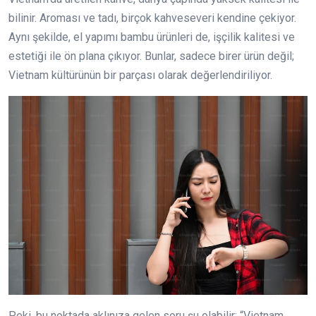
bilinir. Aroması ve tadı, birçok kahveseveri kendine çekiyor.
Aynı şekilde, el yapımı bambu ürünleri de, işçilik kalitesi ve
estetiği ile ön plana çıkıyor. Bunlar, sadece birer ürün değil;
Vietnam kültürünün bir parçası olarak değerlendiriliyor.
Peki, bu noktada aklınıza gelen soru şu olabilir: “Vietnam