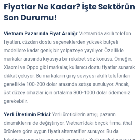
Fiyatlar Ne Kadar? İşte Sektörün
Son Durumu!
Vietnam Pazarında Fiyat Aralığı
: Vietnam’da akıllı telefon
fiyatları, cüzdan dostu seçeneklerden yüksek bütçeli
modellere kadar geniş bir yelpazeye yayılıyor. Özellikle
markalar arasında kıyasıya bir rekabet söz konusu. Örneğin,
Xiaomi ve Oppo gibi markalar, kullanıcı dostu fiyatlar sunarak
dikkat çekiyor. Bu markaların giriş seviyesi akıllı telefonları
genellikle 100-200 dolar arasında satışa sunuluyor. Ancak,
üst düzey cihazlar için ortalama 800-1000 dolar ödemeniz
gerekebilir.
Yerli Üretimin Etkisi
: Yerli üreticilerin artışı, pazarın
dinamiklerini de değiştiriyor. Vietnam’daki birçok firma, ithal
ürünlere göre uygun fiyatlı alternatifler sunuyor. Bu da
tüketiciye geniş bir seçenek sunmakta. Yerli markaların pazar