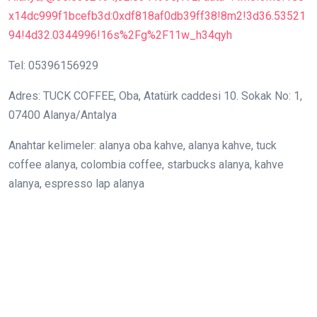
x14dc999f1bcefb3d:0xdf818af0db39ff38!8m2!3d36.53521
94!4d32.0344996!16s%2Fg%2F11w_h34qyh
Tel: 05396156929
Adres: TUCK COFFEE, Oba, Atatürk caddesi 10. Sokak No: 1,
07400 Alanya/Antalya
Anahtar kelimeler: alanya oba kahve, alanya kahve, tuck
coffee alanya, colombia coffee, starbucks alanya, kahve
alanya, espresso lap alanya