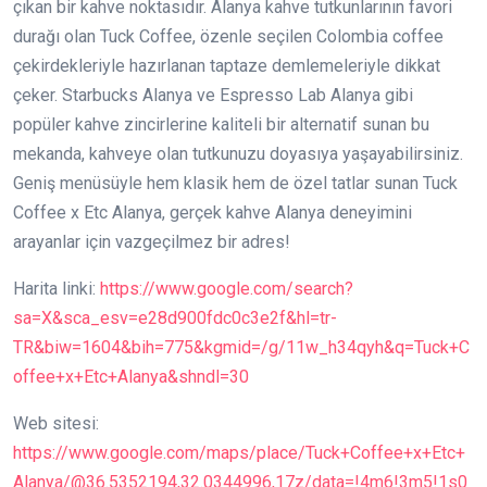
çıkan bir kahve noktasıdır. Alanya kahve tutkunlarının favori
durağı olan Tuck Coffee, özenle seçilen Colombia coffee
çekirdekleriyle hazırlanan taptaze demlemeleriyle dikkat
çeker. Starbucks Alanya ve Espresso Lab Alanya gibi
popüler kahve zincirlerine kaliteli bir alternatif sunan bu
mekanda, kahveye olan tutkunuzu doyasıya yaşayabilirsiniz.
Geniş menüsüyle hem klasik hem de özel tatlar sunan Tuck
Coffee x Etc Alanya, gerçek kahve Alanya deneyimini
arayanlar için vazgeçilmez bir adres!
Harita linki:
https://www.google.com/search?
sa=X&sca_esv=e28d900fdc0c3e2f&hl=tr-
TR&biw=1604&bih=775&kgmid=/g/11w_h34qyh&q=Tuck+C
offee+x+Etc+Alanya&shndl=30
Web sitesi:
https://www.google.com/maps/place/Tuck+Coffee+x+Etc+
Alanya/@36.5352194,32.0344996,17z/data=!4m6!3m5!1s0