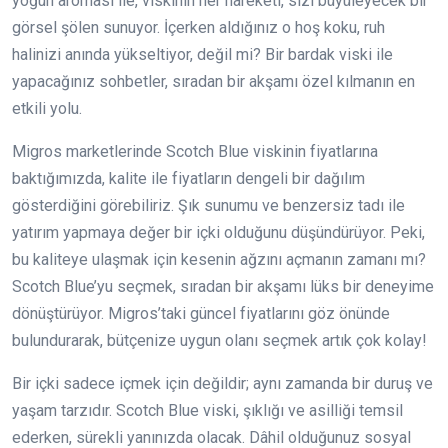
yoğun aroması ile, viskinin her hareketi, sizi büyüleyecek bir
görsel şölen sunuyor. İçerken aldığınız o hoş koku, ruh
halinizi anında yükseltiyor, değil mi? Bir bardak viski ile
yapacağınız sohbetler, sıradan bir akşamı özel kılmanın en
etkili yolu.
Migros marketlerinde Scotch Blue viskinin fiyatlarına
baktığımızda, kalite ile fiyatların dengeli bir dağılım
gösterdiğini görebiliriz. Şık sunumu ve benzersiz tadı ile
yatırım yapmaya değer bir içki olduğunu düşündürüyor. Peki,
bu kaliteye ulaşmak için kesenin ağzını açmanın zamanı mı?
Scotch Blue’yu seçmek, sıradan bir akşamı lüks bir deneyime
dönüştürüyor. Migros’taki güncel fiyatlarını göz önünde
bulundurarak, bütçenize uygun olanı seçmek artık çok kolay!
Bir içki sadece içmek için değildir; aynı zamanda bir duruş ve
yaşam tarzıdır. Scotch Blue viski, şıklığı ve asilliği temsil
ederken, sürekli yanınızda olacak. Dâhil olduğunuz sosyal