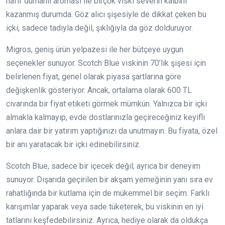
hafif dumanlı aroması ile birçok viski severin kalbini
kazanmış durumda. Göz alıcı şişesiyle de dikkat çeken bu
içki, sadece tadıyla değil, şıklığıyla da göz dolduruyor.
Migros, geniş ürün yelpazesi ile her bütçeye uygun
seçenekler sunuyor. Scotch Blue viskinin 70’lik şişesi için
belirlenen fiyat, genel olarak piyasa şartlarına göre
değişkenlik gösteriyor. Ancak, ortalama olarak 600 TL
civarında bir fiyat etiketi görmek mümkün. Yalnızca bir içki
almakla kalmayıp, evde dostlarınızla geçireceğiniz keyifli
anlara dair bir yatırım yaptığınızı da unutmayın. Bu fiyata, özel
bir anı yaratacak bir içki edinebilirsiniz.
Scotch Blue, sadece bir içecek değil; ayrıca bir deneyim
sunuyor. Dışarıda geçirilen bir akşam yemeğinin yanı sıra ev
rahatlığında bir kutlama için de mükemmel bir seçim. Farklı
karışımlar yaparak veya sade tüketerek, bu viskinin en iyi
tatlarını keşfedebilirsiniz. Ayrıca, hediye olarak da oldukça