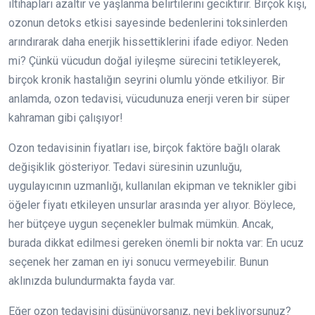
iltihapları azaltır ve yaşlanma belirtilerini geciktirir. Birçok kişi,
ozonun detoks etkisi sayesinde bedenlerini toksinlerden
arındırarak daha enerjik hissettiklerini ifade ediyor. Neden
mi? Çünkü vücudun doğal iyileşme sürecini tetikleyerek,
birçok kronik hastalığın seyrini olumlu yönde etkiliyor. Bir
anlamda, ozon tedavisi, vücudunuza enerji veren bir süper
kahraman gibi çalışıyor!
Ozon tedavisinin fiyatları ise, birçok faktöre bağlı olarak
değişiklik gösteriyor. Tedavi süresinin uzunluğu,
uygulayıcının uzmanlığı, kullanılan ekipman ve teknikler gibi
öğeler fiyatı etkileyen unsurlar arasında yer alıyor. Böylece,
her bütçeye uygun seçenekler bulmak mümkün. Ancak,
burada dikkat edilmesi gereken önemli bir nokta var: En ucuz
seçenek her zaman en iyi sonucu vermeyebilir. Bunun
aklınızda bulundurmakta fayda var.
Eğer ozon tedavisini düşünüyorsanız, neyi bekliyorsunuz?