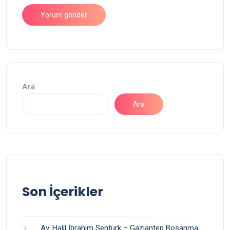
Ara
Ara
Son İçerikler
Av. Halil İbrahim Şentürk – Gaziantep Boşanma