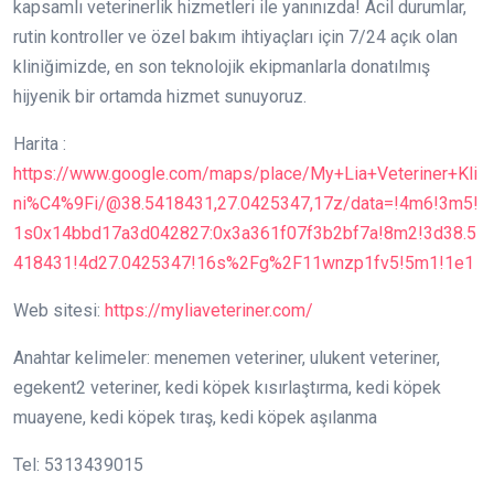
kapsamlı veterinerlik hizmetleri ile yanınızda! Acil durumlar,
rutin kontroller ve özel bakım ihtiyaçları için 7/24 açık olan
kliniğimizde, en son teknolojik ekipmanlarla donatılmış
hijyenik bir ortamda hizmet sunuyoruz.
Harita :
https://www.google.com/maps/place/My+Lia+Veteriner+Kli
ni%C4%9Fi/@38.5418431,27.0425347,17z/data=!4m6!3m5!
1s0x14bbd17a3d042827:0x3a361f07f3b2bf7a!8m2!3d38.5
418431!4d27.0425347!16s%2Fg%2F11wnzp1fv5!5m1!1e1
Web sitesi:
https://myliaveteriner.com/
Anahtar kelimeler: menemen veteriner, ulukent veteriner,
egekent2 veteriner, kedi köpek kısırlaştırma, kedi köpek
muayene, kedi köpek tıraş, kedi köpek aşılanma
Tel: 5313439015