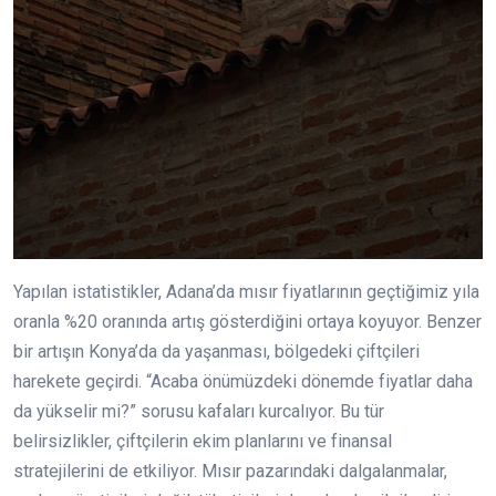
Yapılan istatistikler, Adana’da mısır fiyatlarının geçtiğimiz yıla
oranla %20 oranında artış gösterdiğini ortaya koyuyor. Benzer
bir artışın Konya’da da yaşanması, bölgedeki çiftçileri
harekete geçirdi. “Acaba önümüzdeki dönemde fiyatlar daha
da yükselir mi?” sorusu kafaları kurcalıyor. Bu tür
belirsizlikler, çiftçilerin ekim planlarını ve finansal
stratejilerini de etkiliyor. Mısır pazarındaki dalgalanmalar,