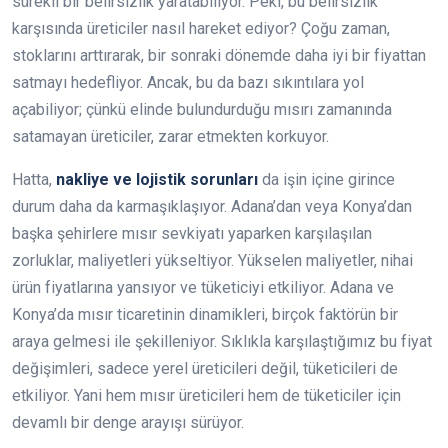
sürekli bir belirsizlik yaratabiliyor. Peki, bu belirsizlik
karşısında üreticiler nasıl hareket ediyor? Çoğu zaman,
stoklarını arttırarak, bir sonraki dönemde daha iyi bir fiyattan
satmayı hedefliyor. Ancak, bu da bazı sıkıntılara yol
açabiliyor; çünkü elinde bulundurduğu mısırı zamanında
satamayan üreticiler, zarar etmekten korkuyor.
Hatta,
nakliye ve lojistik sorunları
da işin içine girince
durum daha da karmaşıklaşıyor. Adana’dan veya Konya’dan
başka şehirlere mısır sevkiyatı yaparken karşılaşılan
zorluklar, maliyetleri yükseltiyor. Yükselen maliyetler, nihai
ürün fiyatlarına yansıyor ve tüketiciyi etkiliyor. Adana ve
Konya’da mısır ticaretinin dinamikleri, birçok faktörün bir
araya gelmesi ile şekilleniyor. Sıklıkla karşılaştığımız bu fiyat
değişimleri, sadece yerel üreticileri değil, tüketicileri de
etkiliyor. Yani hem mısır üreticileri hem de tüketiciler için
devamlı bir denge arayışı sürüyor.