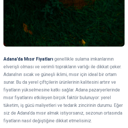
Adana’da Mısır Fiyatları
genellikle sulama imkanlarının
elverişli olması ve verimli toprakların varlığı ile dikkat çeker.
Adana’nın sıcak ve güneşli iklimi, mısır için ideal bir ortam
sunar. Bu da yerel çiftçilerin ürünlerinin kalitesini artırır ve
fiyatların yükselmesine katkı sağlar. Adana pazaryerlerinde
mısır fiyatlarını etkileyen birçok faktör bulunuyor: yerel
tüketim, iş gücü maliyetleri ve tedarik zincirinin durumu. Eğer
siz de Adana’da mısır almak istiyorsanız, sezonun ortasında
fiyatların nasıl değiştiğine dikkat etmelisiniz.