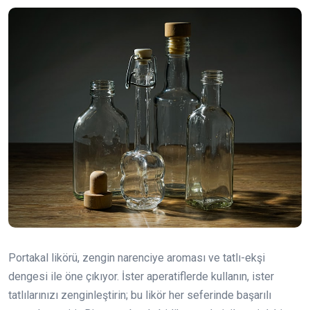
Portakal likörü, zengin narenciye aroması ve tatlı-ekşi
dengesi ile öne çıkıyor. İster aperatiflerde kullanın, ister
tatlılarınızı zenginleştirin; bu likör her seferinde başarılı