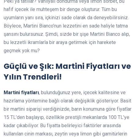
Peki ya tatlılar? Vanilyalı dondurma veya limon sorbet, bu
hafif içecek ile muhteşem bir denge oluşturur. Tüm bu
uyumların yanı sıra, içkinizi sade olarak da deneyebilirsiniz.
Böylece, Martini Bianco’nun lezzetini en sade haliyle tatma
şansını bulursunuz. Şimdi, sizde bir şişe Martini Bianco alıp,
bu lezzetli ikramlarla bir araya getirmek için harekete
geçmek yok mu?
Güçlü ve Şık: Martini Fiyatları ve
Yılın Trendleri!
Martini fiyatları
, bulunduğunuz yere, içecek kalitesine ve
hazırlama yöntemine bağlı olarak değişiklik gösteriyor. Basit
bir martini siparişi verdiğinizde, barın konumuna göre fiyatlar
15 TL’den başlayıp, özellikle prestijli mekanlarda 100 TL’ye
kadar çıkabiliyor. Bu fiyatta belirleyici faktörler arasında
kullanılan cinin markası, zeytin veya limon gibi garnitürlerin