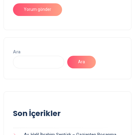
Ara
Ara
Son İçerikler
Av. Halil İbrahim Şentürk – Gaziantep Boşanma