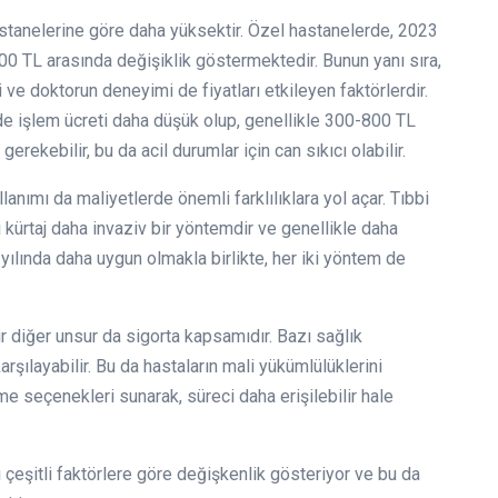
astanelerine göre daha yüksektir. Özel hastanelerde, 2023
 5.000 TL arasında değişiklik göstermektedir. Bunun yanı sıra,
ve doktorun deneyimi de fiyatları etkileyen faktörlerdir.
de işlem ücreti daha düşük olup, genellikle 300-800 TL
rekebilir, bu da acil durumlar için can sıkıcı olabilir.
llanımı da maliyetlerde önemli farklılıklara yol açar. Tıbbi
ahi kürtaj daha invaziv bir yöntemdir ve genellikle daha
3 yılında daha uygun olmakla birlikte, her iki yöntem de
bir diğer unsur da sigorta kapsamıdır. Bazı sağlık
karşılayabilir. Bu da hastaların mali yükümlülüklerini
deme seçenekleri sunarak, süreci daha erişilebilir hale
rı çeşitli faktörlere göre değişkenlik gösteriyor ve bu da