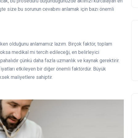
r. Ancak, bu prosedürü düşündüğünüzde aklınızı kurcalayan en
? İşte size bu sorunun cevabını anlamak için bazı önemli
ğişken olduğunu anlamamız lazım. Birçok faktör, toplam
 yoksa medikal mi tercih edileceği, en belirleyici
a pahalıdır çünkü daha fazla uzmanlık ve kaynak gerektirir.
atları etkileyen bir diğer önemli faktördür. Büyük
ksek maliyetlere sahiptir.