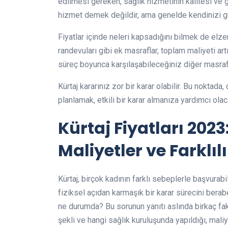
edilmesi gereken, sağlık hizmetinin kalitesi ve g
hizmet demek değildir, ama genelde kendinizi 
Fiyatlar içinde neleri kapsadığını bilmek de elzem
randevuları gibi ek masraflar, toplam maliyeti artı
süreç boyunca karşılaşabileceğiniz diğer masrafl
Kürtaj kararınız zor bir karar olabilir. Bu noktad
planlamak, etkili bir karar almanıza yardımcı olaca
Kürtaj Fiyatları 202
Maliyetler ve Farklıl
Kürtaj, birçok kadının farklı sebeplerle başvurabi
fiziksel açıdan karmaşık bir karar sürecini beraber
ne durumda? Bu sorunun yanıtı aslında birkaç fakt
şekli ve hangi sağlık kuruluşunda yapıldığı, maliy