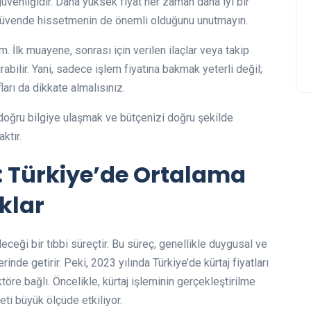
üvenliğidir. Daha yüksek fiyat her zaman daha iyi bir
güvende hissetmenin de önemli olduğunu unutmayın.
. İlk muayene, sonrası için verilen ilaçlar veya takip
rabilir. Yani, sadece işlem fiyatına bakmak yeterli değil;
arı da dikkate almalısınız.
a, doğru bilgiye ulaşmak ve bütçenizi doğru şekilde
ktır.
3: Türkiye’de Ortalama
ıklar
leceği bir tıbbi süreçtir. Bu süreç, genellikle duygusal ve
inde getirir. Peki, 2023 yılında Türkiye’de kürtaj fiyatları
öre bağlı. Öncelikle, kürtaj işleminin gerçekleştirilme
eti büyük ölçüde etkiliyor.