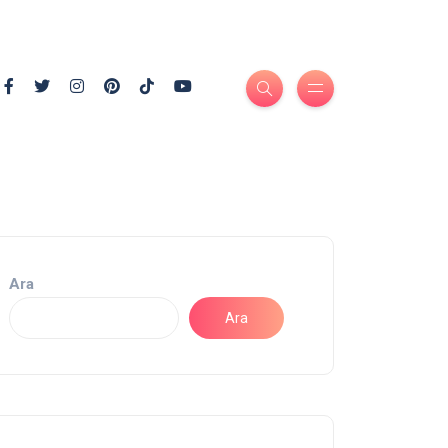
Ara
Ara