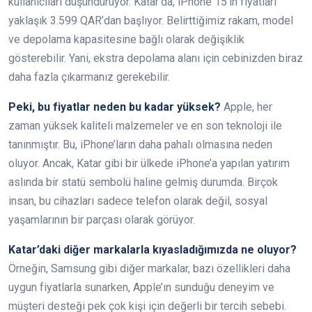
kullanıcıları düşündürüyor. Katar’da, iPhone 15’in fiyatları
yaklaşık 3.599 QAR’dan başlıyor. Belirttiğimiz rakam, model
ve depolama kapasitesine bağlı olarak değişiklik
gösterebilir. Yani, ekstra depolama alanı için cebinizden biraz
daha fazla çıkarmanız gerekebilir.
Peki, bu fiyatlar neden bu kadar yüksek?
Apple, her
zaman yüksek kaliteli malzemeler ve en son teknoloji ile
tanınmıştır. Bu, iPhone’ların daha pahalı olmasına neden
oluyor. Ancak, Katar gibi bir ülkede iPhone’a yapılan yatırım
aslında bir statü sembolü haline gelmiş durumda. Birçok
insan, bu cihazları sadece telefon olarak değil, sosyal
yaşamlarının bir parçası olarak görüyor.
Katar’daki diğer markalarla kıyasladığımızda ne oluyor?
Örneğin, Samsung gibi diğer markalar, bazı özellikleri daha
uygun fiyatlarla sunarken, Apple’ın sunduğu deneyim ve
müşteri desteği pek çok kişi için değerli bir tercih sebebi.