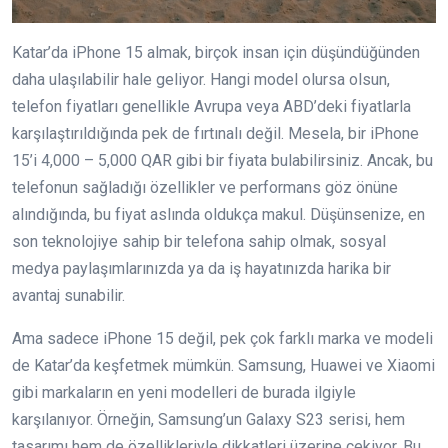
Katar’da iPhone 15 almak, birçok insan için düşündüğünden
daha ulaşılabilir hale geliyor. Hangi model olursa olsun,
telefon fiyatları genellikle Avrupa veya ABD’deki fiyatlarla
karşılaştırıldığında pek de fırtınalı değil. Mesela, bir iPhone
15’i 4,000 – 5,000 QAR gibi bir fiyata bulabilirsiniz. Ancak, bu
telefonun sağladığı özellikler ve performans göz önüne
alındığında, bu fiyat aslında oldukça makul. Düşünsenize, en
son teknolojiye sahip bir telefona sahip olmak, sosyal
medya paylaşımlarınızda ya da iş hayatınızda harika bir
avantaj sunabilir.
Ama sadece iPhone 15 değil, pek çok farklı marka ve modeli
de Katar’da keşfetmek mümkün. Samsung, Huawei ve Xiaomi
gibi markaların en yeni modelleri de burada ilgiyle
karşılanıyor. Örneğin, Samsung’un Galaxy S23 serisi, hem
tasarımı hem de özellikleriyle dikkatleri üzerine çekiyor. Bu