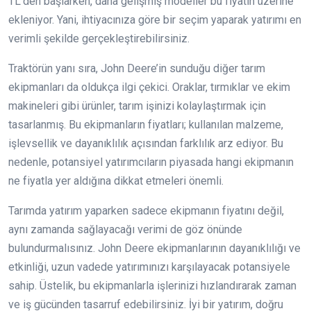
TL’den başlarken, daha gelişmiş modeller bu fiyatın üzerine
ekleniyor. Yani, ihtiyacınıza göre bir seçim yaparak yatırımı en
verimli şekilde gerçekleştirebilirsiniz.
Traktörün yanı sıra, John Deere’in sunduğu diğer tarım
ekipmanları da oldukça ilgi çekici. Oraklar, tırmıklar ve ekim
makineleri gibi ürünler, tarım işinizi kolaylaştırmak için
tasarlanmış. Bu ekipmanların fiyatları; kullanılan malzeme,
işlevsellik ve dayanıklılık açısından farklılık arz ediyor. Bu
nedenle, potansiyel yatırımcıların piyasada hangi ekipmanın
ne fiyatla yer aldığına dikkat etmeleri önemli.
Tarımda yatırım yaparken sadece ekipmanın fiyatını değil,
aynı zamanda sağlayacağı verimi de göz önünde
bulundurmalısınız. John Deere ekipmanlarının dayanıklılığı ve
etkinliği, uzun vadede yatırımınızı karşılayacak potansiyele
sahip. Üstelik, bu ekipmanlarla işlerinizi hızlandırarak zaman
ve iş gücünden tasarruf edebilirsiniz. İyi bir yatırım, doğru