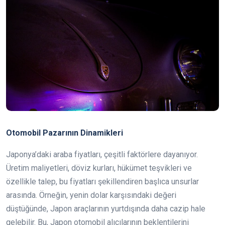
Otomobil Pazarının Dinamikleri
Japonya’daki araba fiyatları, çeşitli faktörlere dayanıyor.
Üretim maliyetleri, döviz kurları, hükümet teşvikleri ve
özellikle talep, bu fiyatları şekillendiren başlıca unsurlar
arasında. Örneğin, yenin dolar karşısındaki değeri
düştüğünde, Japon araçlarının yurtdışında daha cazip hale
gelebilir. Bu, Japon otomobil alıcılarının beklentilerini