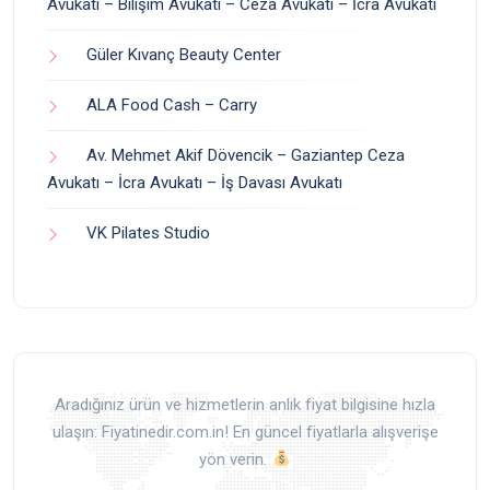
Avukatı – Bilişim Avukatı – Ceza Avukatı – İcra Avukatı
Güler Kıvanç Beauty Center
ALA Food Cash – Carry
Av. Mehmet Akif Dövencik – Gaziantep Ceza
Avukatı – İcra Avukatı – İş Davası Avukatı
VK Pilates Studio
Aradığınız ürün ve hizmetlerin anlık fiyat bilgisine hızla
ulaşın: Fiyatinedir.com.in! En güncel fiyatlarla alışverişe
yön verin.