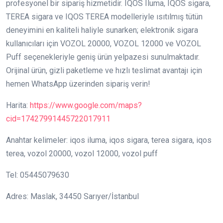
profesyonel bir sipariş hizmetidir. IQOS Iluma, IQOS sigara,
TEREA sigara ve IQOS TEREA modelleriyle ısıtılmış tütün
deneyimini en kaliteli haliyle sunarken; elektronik sigara
kullanıcıları için VOZOL 20000, VOZOL 12000 ve VOZOL
Puff seçenekleriyle geniş ürün yelpazesi sunulmaktadır.
Orijinal ürün, gizli paketleme ve hızlı teslimat avantajı için
hemen WhatsApp üzerinden sipariş verin!
Harita:
https://www.google.com/maps?
cid=17427991445722017911
Anahtar kelimeler: iqos iluma, iqos sigara, terea sigara, iqos
terea, vozol 20000, vozol 12000, vozol puff
Tel: 05445079630
Adres: Maslak, 34450 Sarıyer/İstanbul