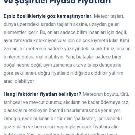
ve Şaşırtıcı Piyasa Fiyatları
Eşsiz özellikleriyle göz kamaştırıyorlar.
Meteor taşları,
dünya üzerindeki sıradan taşların aksine, uzaydan gelen
elementler içerir. Bu, onları sadece bilim insanları için değil,
aynı zamanda koleksiyoncular için de çok kıymetli kılar. Kimi
zaman, bir meteorun sadece yüzeyindeki küçük bir iz, onu on
binlerce dolara mal olabiliyor. Yani, bu taşlar sadece birer
doğal nesne değil; aynı zamanda arz ve talep dengesine
göre şekillenen, doğru fiyatlandırıldığında ciddi bir yatırım
aracı olabiliyor.
Hangi faktörler fiyatları belirliyor?
Meteorun boyutu, türü,
tarihçesi ve mevcut durumu; alıcıların ne kadar ödemeye razı
olacaklarını etkileyen önemli unsurlar arasında yer alıyor.
Örneğin, nadir bulunan bir tür olan “pallasite”, içerisindeki
güzellikleri ve benzersiz yapısıyla yüksek fiyatlara alıcı
bulabiliyor. Yani, bir meteor taşının değeri sadece taşın