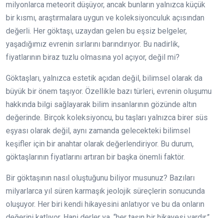
milyonlarca meteorit düşüyor, ancak bunların yalnızca küçük
bir kısmı, araştırmalara uygun ve koleksiyonculuk açısından
değerli. Her göktaşı, uzaydan gelen bu eşsiz belgeler,
yaşadığımız evrenin sırlarını barındırıyor. Bu nadirlik,
fiyatlarının biraz tuzlu olmasına yol açıyor, değil mi?
Göktaşları, yalnızca estetik açıdan değil, bilimsel olarak da
büyük bir önem taşıyor. Özellikle bazı türleri, evrenin oluşumu
hakkında bilgi sağlayarak bilim insanlarının gözünde altın
değerinde. Birçok koleksiyoncu, bu taşları yalnızca birer süs
eşyası olarak değil, aynı zamanda gelecekteki bilimsel
keşifler için bir anahtar olarak değerlendiriyor. Bu durum,
göktaşlarının fiyatlarını artıran bir başka önemli faktör.
Bir göktaşının nasıl oluştuğunu biliyor musunuz? Bazıları
milyarlarca yıl süren karmaşık jeolojik süreçlerin sonucunda
oluşuyor. Her biri kendi hikayesini anlatıyor ve bu da onların
değerini katlıyor. Hani derler ya, “her taşın bir hikayesi vardır.”