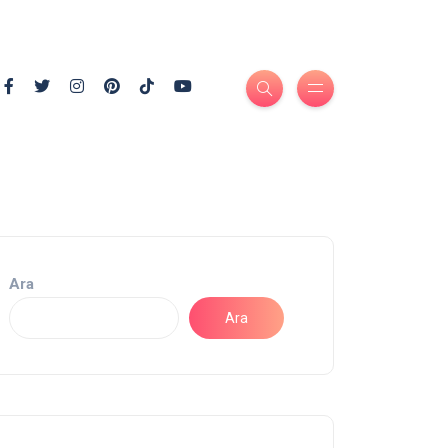
Ara
Ara