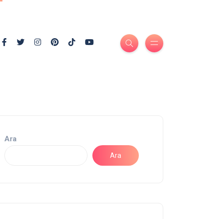
Ara
Ara