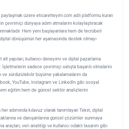
ni paylaşmak üzere eticaretteyim.com adlı platformu kuran
in çevrimiçi dünyaya adım atmalarını kolaylaştıracak
sunmaktadır. Hem yeni başlayanlara hem de tecrübeli
ek dijital dönüşümün her aşamasında destek olmayı
lt yapıları, kullanıcı deneyimi ve dijital pazarlama
r. İşletmelerin sadece çevrimiçi satışta başarılı olmalarını
ı ve sürdürülebilir büyüme yakalamalarını da
book, YouTube, Instagram ve LinkedIn gibi sosyal
hem eğitim hem de güncel sektör analizlerini
 her adımında kılavuz olarak tanımlayan Tekin, dijital
ortaklarına ve danışanlarına güncel çözümler sunmaya
raçları, veri analitiği ve kullanıcı odaklı tasarım gibi