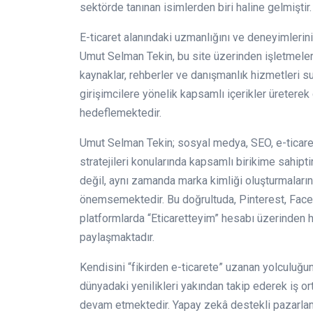
sektörde tanınan isimlerden biri haline gelmiştir.
E-ticaret alanındaki uzmanlığını ve deneyimleri
Umut Selman Tekin, bu site üzerinden işletmeler
kaynaklar, rehberler ve danışmanlık hizmetleri 
girişimcilere yönelik kapsamlı içerikler üreter
hedeflemektedir.
Umut Selman Tekin; sosyal medya, SEO, e-ticaret a
stratejileri konularında kapsamlı birikime sahipti
değil, aynı zamanda marka kimliği oluşturmaların
önemsemektedir. Bu doğrultuda, Pinterest, Face
platformlarda “Eticaretteyim” hesabı üzerinden 
paylaşmaktadır.
Kendisini “fikirden e-ticarete” uzanan yolculuğun
dünyadaki yenilikleri yakından takip ederek iş 
devam etmektedir. Yapay zekâ destekli pazarlama a