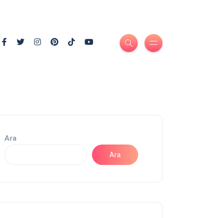
Ara
Ara