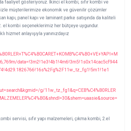
 faaliyet gösteriyoruz. İkinci el kombi, sıfır kombi ve
imizle müşterilerimize ekonomik ve güvenilir çözümler
n kapı, panel kapı ve laminant parke satışında da kaliteli
2. el kombi seçeneklerimiz her bütçeye uygundur.
klı hizmet anlayışıyla yanınızdayız
B%C4%B0RLER+T%C4%B0CARET+KOMB%C4%B0+VE+YAPI+M
,769m/data=!3m2!1e3!4b1!4m6!3m5!1s0x14cac5cf944
74!4d29.1826766!16s%2Fg%2F11w_tz_fg1!5m1!1e1
tput=search&kgmid=/g/11w_tz_fg1&q=CEB%C4%B0RLER
LZEMELER%C4%B0&shndl=30&shem=uaasie&source=
 kombi servisi, sıfır yapı malzemeleri, çıkma kombi, 2.el