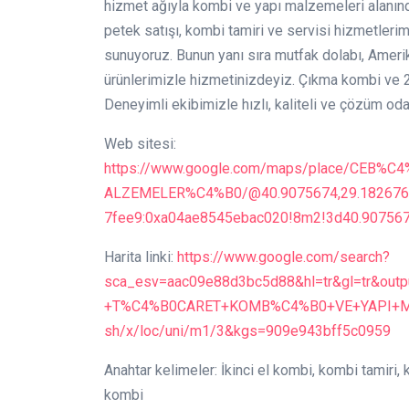
hizmet ağıyla kombi ve yapı malzemeleri alanında
petek satışı, kombi tamiri ve servisi hizmetler
sunuyoruz. Bunun yanı sıra mutfak dolabı, Amerika
ürünlerimizle hizmetinizdeyiz. Çıkma kombi ve 
Deneyimli ekibimizle hızlı, kaliteli ve çözüm oda
Web sitesi:
https://www.google.com/maps/place/CE
ALZEMELER%C4%B0/@40.9075674,29.1826766
7fee9:0xa04ae8545ebac020!8m2!3d40.90756
Harita linki:
https://www.google.com/search?
sca_esv=aac09e88d3bc5d88&hl=tr&gl=tr&ou
+T%C4%B0CARET+KOMB%C4%B0+VE+YAPI+MA
sh/x/loc/uni/m1/3&kgs=909e943bff5c0959
Anahtar kelimeler: İkinci el kombi, kombi tamiri,
kombi