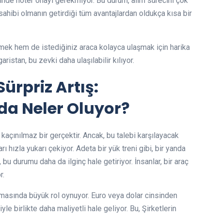
leminde noter onayı gerekmiyor. Bu durum, alım sürecini çok
 sahibi olmanın getirdiği tüm avantajlardan oldukça kısa bir
etmek hem de istediğiniz araca kolayca ulaşmak için harika
istan, bu zevki daha ulaşılabilir kılıyor.
ürpriz Artış:
da Neler Oluyor?
 kaçınılmaz bir gerçektir. Ancak, bu talebi karşılayacak
ı hızla yukarı çekiyor. Adeta bir yük treni gibi, bir yanda
 bu durumu daha da ilginç hale getiriyor. İnsanlar, bir araç
r.
rtmasında büyük rol oynuyor. Euro veya dolar cinsinden
le birlikte daha maliyetli hale geliyor. Bu, Şirketlerin