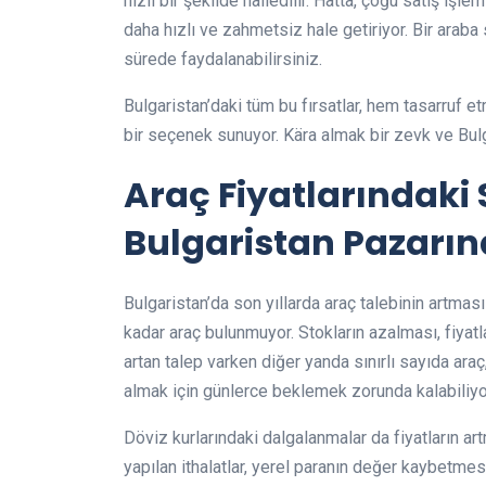
hızlı bir şekilde halledilir. Hatta, çoğu satış iş
daha hızlı ve zahmetsiz hale getiriyor. Bir araba
sürede faydalanabilirsiniz.
Bulgaristan’daki tüm bu fırsatlar, hem tasarruf 
bir seçenek sunuyor. Kära almak bir zevk ve Bulgar
Araç Fiyatlarındaki S
Bulgaristan Pazarın
Bulgaristan’da son yıllarda araç talebinin artması
kadar araç bulunmuyor. Stokların azalması, fiyatlar
artan talep varken diğer yanda sınırlı sayıda araç,
almak için günlerce beklemek zorunda kalabiliyo
Döviz kurlarındaki dalgalanmalar da fiyatların a
yapılan ithalatlar, yerel paranın değer kaybetmesiy