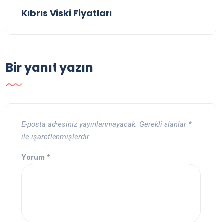
Kıbrıs Viski Fiyatları
Bir yanıt yazın
E-posta adresiniz yayınlanmayacak.
Gerekli alanlar
*
ile işaretlenmişlerdir
Yorum
*