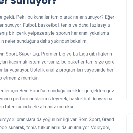
ler Sunuyor?
e geldi. Peki, bu kanallar tam olarak neler sunuyor? Eğer
r sunuyor. Futbol, basketbol, tenis ve daha fazlasıyla
geniş bir içerik yelpazesiyle sporun her anını yakalama
rin neler sunduğuna daha yakından bakalım.
in Sport, Süper Lig, Premier Lig ve La Liga gibi liglerin
açları kaçırmak istemiyorsanız, bu paketler tam size göre.
 anlar yaşatıyor. Üstelik analiz programları sayesinde her
akip etmeniz mümkün.
enler için Bein Sport’un sunduğu içerikler gerçekten göz
 oyuncu performanslarını izleyerek, basketbol dünyasına
olan biteni anında ele almanız mümkün.
ireysel branşlara da yoğun bir ilgi var. Bein Sport, Grand
ede sunarak, tenis tutkunlarını da unutmuyor. Voleybol,