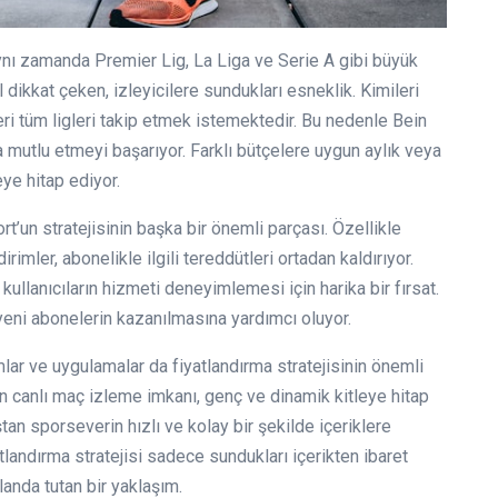
aynı zamanda Premier Lig, La Liga ve Serie A gibi büyük
l dikkat çeken, izleyicilere sundukları esneklik. Kimileri
ri tüm ligleri takip etmek istemektedir. Bu nedenle Bein
da mutlu etmeyi başarıyor. Farklı bütçelere uygun aylık veya
eye hitap ediyor.
’un stratejisinin başka bir önemli parçası. Özellikle
imler, abonelikle ilgili tereddütleri ortadan kaldırıyor.
llanıcıların hizmeti deneyimlemesi için harika bir fırsat.
 yeni abonelerin kazanılmasına yardımcı oluyor.
mlar ve uygulamalar da fiyatlandırma stratejisinin önemli
den canlı maç izleme imkanı, genç ve dinamik kitleye hitap
tan sporseverin hızlı ve kolay bir şekilde içeriklere
tlandırma stratejisi sadece sundukları içerikten ibaret
landa tutan bir yaklaşım.