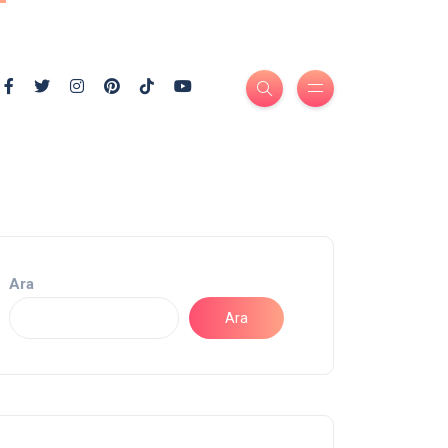
Ara
Ara