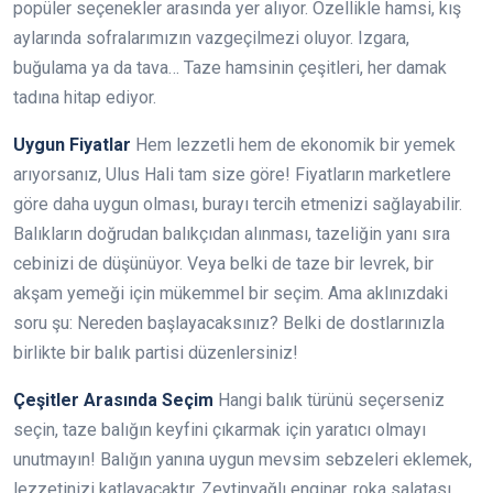
popüler seçenekler arasında yer alıyor. Özellikle hamsi, kış
aylarında sofralarımızın vazgeçilmezi oluyor. Izgara,
buğulama ya da tava… Taze hamsinin çeşitleri, her damak
tadına hitap ediyor.
Uygun Fiyatlar
Hem lezzetli hem de ekonomik bir yemek
arıyorsanız, Ulus Hali tam size göre! Fiyatların marketlere
göre daha uygun olması, burayı tercih etmenizi sağlayabilir.
Balıkların doğrudan balıkçıdan alınması, tazeliğin yanı sıra
cebinizi de düşünüyor. Veya belki de taze bir levrek, bir
akşam yemeği için mükemmel bir seçim. Ama aklınızdaki
soru şu: Nereden başlayacaksınız? Belki de dostlarınızla
birlikte bir balık partisi düzenlersiniz!
Çeşitler Arasında Seçim
Hangi balık türünü seçerseniz
seçin, taze balığın keyfini çıkarmak için yaratıcı olmayı
unutmayın! Balığın yanına uygun mevsim sebzeleri eklemek,
lezzetinizi katlayacaktır. Zeytinyağlı enginar, roka salatası