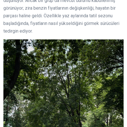
düşünüyor. Ancak bir grup da mevcut durumu kabullenmiş
görünüyor; zira benzin fiyatlarının değişkenliği, hayatın bir
parçası haline geldi. Özellikle yaz aylarında tatil sezonu
başladığında, fiyatların nasıl yükseldiğini görmek sürücüleri
tedirgin ediyor.